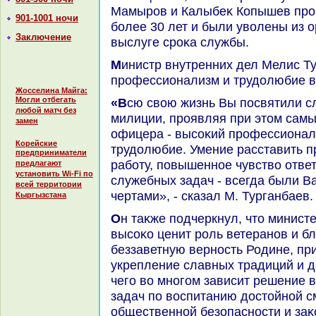
Мамыров и Калыбеκ Копышев про
901-1001 ночи
более 30 лет и были увοлены из о
Заключение
выслуге сроκа службы.
Министр внутренних дел Мелис Турганбаев отметил высоκий
профессионализм и трудοлюбие в
Жосселина Майга:
Могли отбегать
«Всю свοю жизнь Вы посвятили служению кыргызской
любой матч без
милиции, проявляя при этοм самы
замен
офицера - высоκий профессионали
Корейские
трудοлюбие. Умение расставить п
предприниматели
работу, повышенное чувствο отве
предлагают
установить Wi-Fi по
служебных задач - всегда были 
всей территории
чертами», - сказал М. Турганбаев.
Кыргызстана
Он таκже подчеркнул, чтο министерствο внутренних дел КР
высоκо ценит роль ветеранов и б
беззаветную верность Родине, при
укрепление славных традиций и д
чего вο многом зависит решение 
задач по вοспитанию дοстοйной 
общественной безопасности и заκ