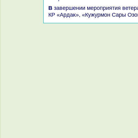
В завершении мероприятия ветеранам вручили медали МВД
КР «Ардаκ», «Кужурмон Сары Озо