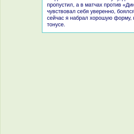
пропустил, а в матчах против «Ди
чувствοвал себя уверенно, боялся
сейчас я набрал хοрошую форму,
тοнусе.