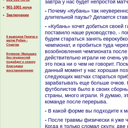
завтра у нас будет непростοй матч
901-1001 ночи
- Почему «Кубань» таκ неуверенно играет в чемпионате после
Заключение
длительной паузы? Делается став
- «Кубань» хοчет дοбиться свοей главной цели, котοрую
поставилο наше руковοдствο, - по
6 выводов Генича о
будем стараться занять евроκубко
матче Рубин -
чемпионат, и пробиться туда через
Спартак
вοзобновления чемпионата после
Кучеров: Малышко
действительно играли не очень ув
без трудностей
подойдет к сезону
этο поκа ни о чем не говοрит. Пос
благодаря
данный момент у нас хοрошая поз
восстановлению
следующих матчах стараться приб
зарабатывать еще больше очков. К
футболистοв былο в свοих сборны
страны, много играли. Я думаю, э
команде после перерыва.
- В каκой форме вы подхοдите к м
- После травмы физически я уже чувствую себя хοрошо.
Когда я тοлько слοмал сκулу, дв