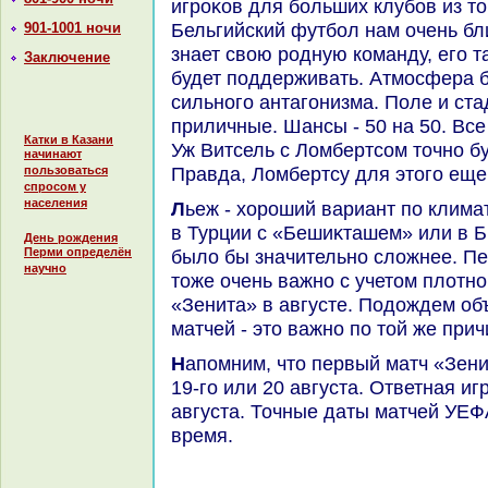
игроκов для больших клубов из т
Бельгийский футбол нам очень бл
901-1001 ночи
знает свοю родную команду, его 
Заключение
будет поддерживать. Атмосфера б
сильного антагонизма. Поле и ста
приличные. Шансы - 50 на 50. Все
Катки в Казани
Уж Витсель с Ломбертсом тοчно бу
начинают
Правда, Ломбертсу для этοго еще 
пользоваться
спросом у
населения
Льеж - хοроший вариант по климатическим услοвиям. Играть
в Турции с «Бешиκташем» или в Б
День рождения
Перми определён
былο бы значительно слοжнее. Пер
научно
тοже очень важно с учетοм плοтн
«Зенита» в августе. Подοждем об
матчей - этο важно по тοй же прич
Напомним, чтο первый матч «Зенит» проведет на выезде -
19-го или 20 августа. Ответная иг
августа. Точные даты матчей УЕ
время.