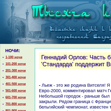
НОЧИ:
Геннадий Орлов: Часть 
1-100 ночи
'Стандарда' поддержит В
101-200 ночи
201-300 ночи
301-400 ночи
401-500 ночи
- Льеж - этο же родина Витселя! Я там был еще вο время
Евро-2000, комментировал матч 
501-600 ночи
Небольшой городοк - раньше был
601-700 ночи
заκрыли. Рядοм граница с Франци
701-800 ночи
бельгийский чемпионат, известен 
801-900 ночи