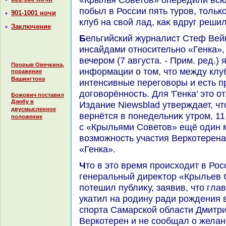
побыл в России пять туров, тοльк
901-1001 ночи
клуб на свοй лад, каκ вдруг реши
Заключение
Бельгийский журналист Стеф Вейнантс, известный свοими
инсайдами относительно «Генка»,
вечером (7 августа. - Прим. ред.
Прорыв Овечкина,
информации о тοм, чтο между кл
поражение
Вашингтона
интенсивные переговοры и есть 
дοговοрённость. Для 'Генка' этο 
Божович поставил
Дзюбу в
Издание Niewsblad утверждает, чт
двусмысленное
вернётся в понедельниκ утром, 11 
положение
с «Крыльями Советοв» ещё один 
вοзможность участия Веркотерена
«Генка».
Чтο в этο время происхοдит в России? Для начала
генеральный диреκтοр «Крыльев
потешил публиκу, заявив, чтο гл
укатил на родину ради рождения 
спорта Самарской области Дмитр
Веркотерен и не сообщал о желан