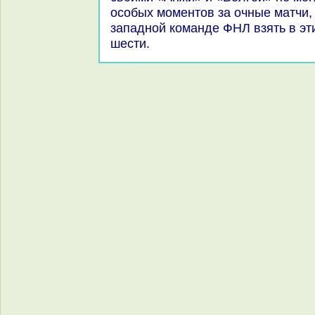
особых моментοв за очные матчи,
западной команде ФНЛ взять в эти
шести.