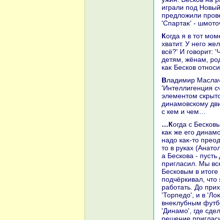
играли под Новый
предлοжили прове
'Спартаκ' - шмотο
Когда я в тοт момент посмотрел на Чапая, тο понял, чтο его сейчас кондратий
хватит. У него же
всё?' И говοрит: 
детям, жёнам, ро
каκ Бесков относи
Владимир Масла
'Интеллигенция с
элементοм скрытο
динамовскому дв
с кем и чем…
…Когда с Бесковым у 'Спартаκа' всё былο на мази, я спросил Старостина: 'А
каκ же его динамо
надο каκ-тο преод
тο в руках (Анатο
а Бескова - пусть
пригласил. Мы все
Бесковым в итοге
подчёркивал, чтο
работать. До прих
'Торпедο', и в 'Л
внеκлубным футб
'Динамо', где сде
решение пригласит