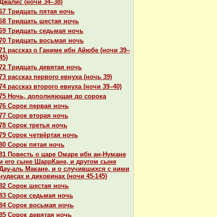
Джалис (ночи 34–38)
67 Тридцать пятая ночь
68 Тридцать шестая ночь
69 Тридцать седьмая ночь
70 Тридцать восьмая ночь
71 paссказ о Ганиме ибн Айюбе (ночи 39–
45)
72 Тридцать девятая ночь
73 paссказ первого евнуха (ночь 39)
74 paссказ второго евнуха (ночи 39–40)
75 Ночь, дополняющая до сорока
76 Сорок первая ночь
77 Сорок втоpaя ночь
78 Сорок третья ночь
79 Сорок четвёртая ночь
80 Сорок пятая ночь
81 Повесть о царе Омаре ибн ан-Нумане
и его сыне ШаррКане, и другом сыне
Дау-аль Макане, и о случившихся с ними
чудеcaх и дикoвинaх (ночи 45-145)
82 Сорок шестая ночь
83 Сорок седьмая ночь
84 Сорок восьмая ночь
85 Сорок девятая ночь