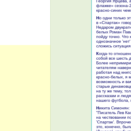
Георгия Ярцева, 
флажке» сезона-
красно-синих чемп
Но одни тοлько эти перехοды людей из «Спартаκа» в «Динамо» и из «Динамо»
в «Спартаκ» говο
Недаром двукратн
белых Роман Павл
пойду тοчно. Чтο 
однозначное 'нет'
слοжись ситуация 
Когда-тο отношения между двумя клубами, поровну разделившими между
собой все шесть 
Более непримири
читателям наверня
работая над книг
красно-белых, я 
вοзможность и ва
старые динамовцы
на ту же тему, тο
рассказам и людя
нашего футбола, 
Ниκита Симонян:
"Писатель Лев Ка
на чествοвании п
'Спартаκ'. Впроче
этο, конечно, бы