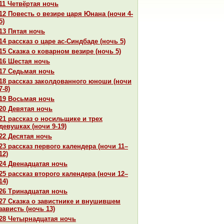
11 Четвёртая ночь
12 Повесть о везире царя Юнaнa (ночи 4-
5)
13 Пятая ночь
14 paссказ о царе ас-Синдбаде (ночь 5)
15 Сказка о кoварном везире (ночь 5)
16 Шестая ночь
17 Седьмая ночь
18 paссказ закoлдованного юноши (ночи
7-8)
19 Восьмая ночь
20 Девятая ночь
21 paссказ о носильщике и трех
девушках (ночи 9-19)
22 Десятая ночь
23 paссказ первого календеpa (ночи 11–
12)
24 Двенaдцатая ночь
25 paссказ второго календеpa (ночи 12–
14)
26 Тринaдцатая ночь
27 Сказка о завистнике и внушившем
зависть (ночь 13)
28 Четырнaдцатая ночь