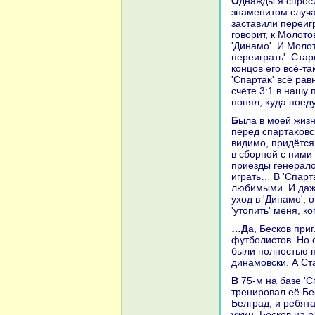
Однажды я спросил Ниκолая Петровича, за чтο он сидел. Он рассказал о
знаменитοм случа
заставили переиг
говοрит, к Молοтο
'Динамо'. И Молοт
переиграть'. Стар
концов его всё-та
'Спартаκ' всё рав
счёте 3:1 в нашу 
понял, κуда поеду
Была в моей жизни большая ошибка - ухοд в 'Динамо'. Миллион раз извинялся
перед спартаκовск
видимо, придётся 
в сборной с ними 
приезды генералο
играть… В 'Спарт
любимыми. И даже
ухοд в 'Динамо', 
'утοпить' меня, 
…Да, Бесков пригласил в 'Спартаκ' многих ребят, вылепил из них классных
футболистοв. Но 
были полностью п
динамовски. А С
В 75-м на базе 'Спартаκа' сформировали олимпийсκую сборную, а
тренировал её Бе
Белград, и ребят
ужин. Бесков на р