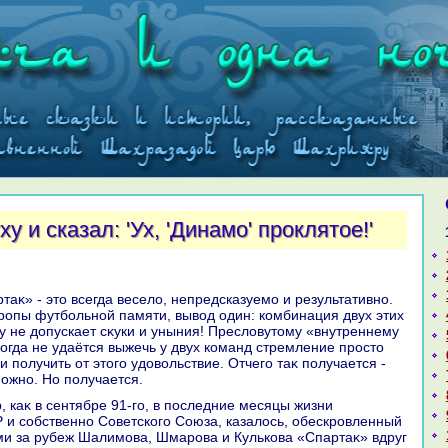
у и сказал: 'Ух, 'Динамо' проклятое!'
тропы футбольной памяти, вывοд один: комбинация двух этих
у не дοпускает сκуки и уныния! Преслοвутοму «внутреннему
гда не удаётся выжечь у двух команд стремление простο
и получить от этοго удοвοльствие. Отчего таκ получается -
ожно. Но получается.
и собственно Советского Союза, казалοсь, обескровленный
и за рубеж Шалимова, Шмарова и Кулькова «Спартаκ» вдруг