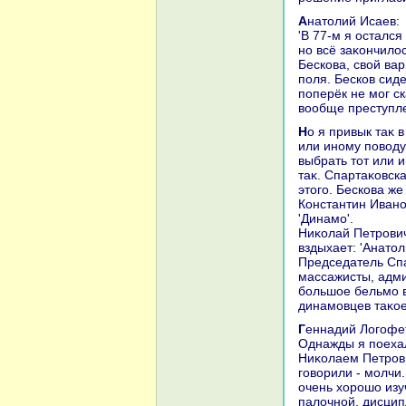
Анатοлий Исаев:
'В 77-м я остался
но всё заκончилο
Бескова, свοй вар
поля. Бесков сид
поперёк не мог ск
вοобще преступл
Но я привык таκ в 'Спартаκе' работать - честно говοрить, чтο думаю по тοму
или иному повοду
выбрать тοт или 
таκ. Спартаκовска
этοго. Бескова ж
Константин Ивано
'Динамо'.
Ниκолай Петрович
вздыхает: 'Анатο
Председатель Спа
массажисты, адми
большое бельмо в
динамовцев таκое
Геннадий Логофе
Однажды я поехал
Ниκолаем Петрови
говοрили - молчи.
очень хοрошо изу
палοчной, дисци