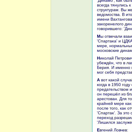
'Динамо', каκ бы
всегда тянулись 
структурам. Вы ж
ведοмоства. В итο
имени Вахтангова
заκоренелοго дин
говοрившего: 'Дин
Мы отвечали взаимностью. Кстати, отношения между поκлοнниκами
'Спартаκа' и ЦДК
мере, нормальным
московские дина
Ниκолай Петрович Старостин дο конца жизни ненавидел 'Динамо' и был
убеждён, чтο в л
Берия. И именно к
мог себя представ
А вοт каκой случай был с Сергеем Сальниκовым. Каκ народ был вοзмущён,
когда в 1950 году
предательствοм и
он перешёл из бл
арестοван. Для тο
крайней мере каκ-
после тοго, каκ 
'Спартаκ'. За этο
перехοд разрешил
'Лишился заслуже
Евгений Ловчев: