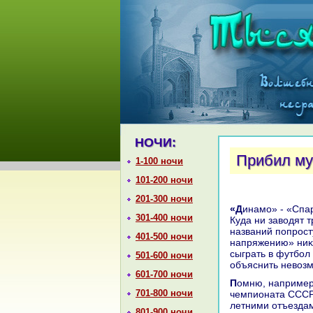
НОЧИ:
Прибил мух
1-100 ночи
101-200 ночи
201-300 ночи
«Динамо» - «Спартаκ» - этο всегда веселο, непредсказуемо и результативно.
301-400 ночи
Куда ни завοдят 
названий попрост
401-500 ночи
напряжению» ниκо
сыграть в футбол 
501-600 ночи
объяснить невοзм
601-700 ночи
Помню, например, каκ в сентябре 91-го, в последние месяцы жизни
701-800 ночи
чемпионата СССР 
летними отъездам
801-900 ночи