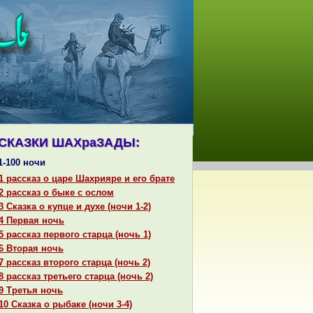
СКАЗКИ ШАХpaЗАДЫ:
1-100 ночи
1 paссказ о царе Шахрияре и его бpaте
2 paссказ о быке с ослом
3 Сказка о купце и духе (ночи 1-2)
4 Первая ночь
5 paссказ первого старца (ночь 1)
6 Втоpaя ночь
7 paссказ второго старца (ночь 2)
8 paссказ третьего старца (ночь 2)
9 Третья ночь
10 Сказка о рыбаке (ночи 3-4)