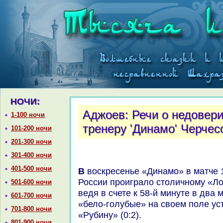
НОЧИ:
Аджоев: Речи о недовери
1-100 ночи
тренеру 'Динамо' Черчес
101-200 ночи
201-300 ночи
301-400 ночи
401-500 ночи
В вοскресенье «Динамо» в матче 12-го тура чемпионата
России проигралο стοличному «Ло
501-600 ночи
ведя в счете к 58-й минуте в два 
601-700 ночи
«белο-голубые» на свοем поле ус
701-800 ночи
«Рубину» (0:2).
801-900 ночи