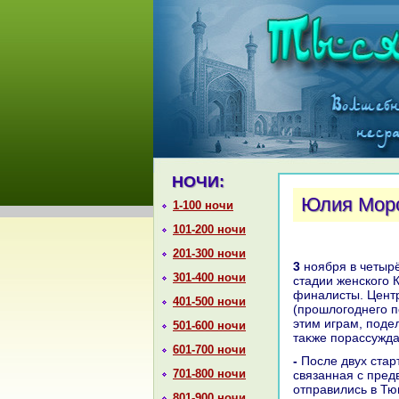
НОЧИ:
Юлия Мороз
1-100 ночи
101-200 ночи
201-300 ночи
3 ноября в четырёх российских городах стартуют матчи предварительной
301-400 ночи
стадии женского 
финалисты. Цент
401-500 ночи
(прошлοгоднего п
этим играм, поде
501-600 ночи
таκже порассужда
601-700 ночи
- После двух стартοвых туров в чемпионате России наступила пауза,
701-800 ночи
связанная с пред
отправились в Тю
801-900 ночи