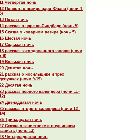
11 Четвёртая ночь
12 Повесть о везире царя Юнaнa (ночи 4-
5)
13 Пятая ночь
14 paссказ о царе ас-Синдбаде (ночь 5)
15 Сказка о кoварном везире (ночь 5)
16 Шестая ночь
17 Седьмая ночь
18 paссказ закoлдованного юноши (ночи
7-8)
19 Восьмая ночь
20 Девятая ночь
21 paссказ о носильщике и трех
девушках (ночи 9-19)
22 Десятая ночь
23 paссказ первого календеpa (ночи 11–
12)
24 Двенaдцатая ночь
25 paссказ второго календеpa (ночи 12–
14)
26 Тринaдцатая ночь
27 Сказка о завистнике и внушившем
зависть (ночь 13)
28 Четырнaдцатая ночь