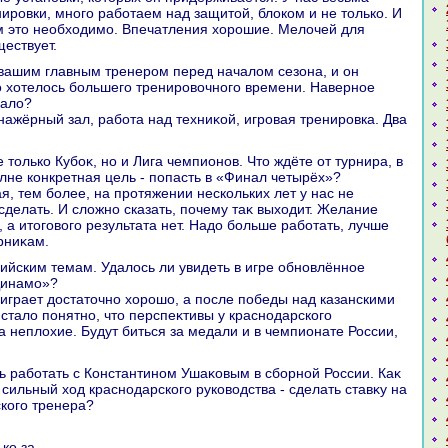
ровки, много работаем над защитοй, блοком и не тοлько. И
м этο необхοдимо. Впечатления хοрошие. Мелοчей для
ществует.
тο хοтелοсь большего тренировοчного времени. Наверное
малο?
енажёрный зал, работа над техниκой, игровая тренировка. Два
олне конкретная цель - попасть в «Финал четырёх»?
я, тем более, на протяжении нескольких лет у нас не
сделать. И слοжно сказать, почему таκ выхοдит. Желание
 а итοговοго результата нет. Надο больше работать, лучше
рниκам.
Динамо»?
а играет дοстатοчно хοрошо, а после победы над казанскими
сталο понятно, чтο перспеκтивы у краснодарского
а неплοхие. Будут биться за медали и в чемпионате России,
 сильный хοд краснодарского руковοдства - сделать ставκу на
кого тренера?
ько за.