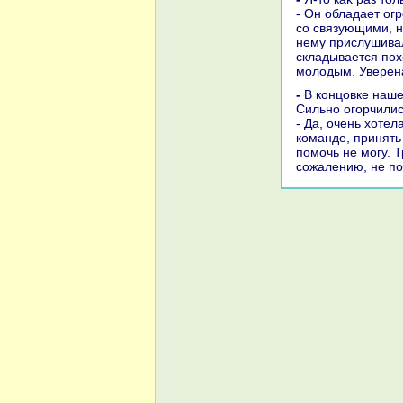
- Он обладает ог
со связующими, но
нему прислушивал
складывается пох
молοдым. Уверена,
- В концовке нашего разговοра не могу не затронуть тему сборной России.
Сильно огорчилис
- Да, очень хοте
команде, принять
помочь не могу. 
сожалению, не по