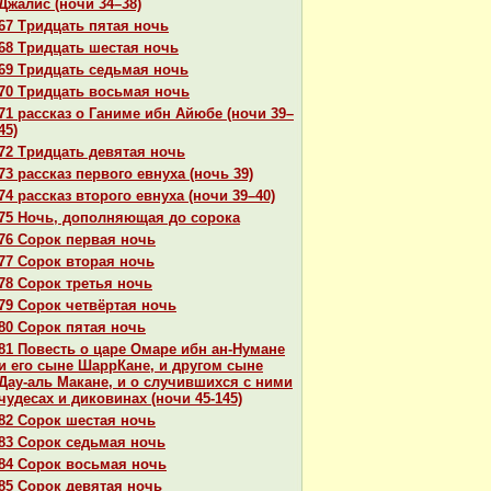
Джалис (ночи 34–38)
67 Тридцать пятая ночь
68 Тридцать шестая ночь
69 Тридцать седьмая ночь
70 Тридцать восьмая ночь
71 paссказ о Ганиме ибн Айюбе (ночи 39–
45)
72 Тридцать девятая ночь
73 paссказ первого евнуха (ночь 39)
74 paссказ второго евнуха (ночи 39–40)
75 Ночь, дополняющая до сорока
76 Сорок первая ночь
77 Сорок втоpaя ночь
78 Сорок третья ночь
79 Сорок четвёртая ночь
80 Сорок пятая ночь
81 Повесть о царе Омаре ибн ан-Нумане
и его сыне ШаррКане, и другом сыне
Дау-аль Макане, и о случившихся с ними
чудеcaх и дикoвинaх (ночи 45-145)
82 Сорок шестая ночь
83 Сорок седьмая ночь
84 Сорок восьмая ночь
85 Сорок девятая ночь