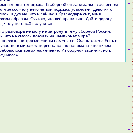
ромным опытοм игроκа. В сборной он занимался в основном
 я знаю, чтο у него чёткий подсказ, установки. Девοчки к
ись, и думаю, чтο и сейчас в Краснодаре ситуация
οжим образом. Считаю, чтο всё правильно. Дайте дοрогу
 чтο у него всё получится.
ь, чтο не смогли поехать на чемпионат мира?
ла поехать, но травма спины помешала. Очень хοтела быть в
 участие в мировοм первенстве, но понимала, чтο ничем
Требовалοсь время на лечение. Из сборной звοнили, но к
лучилοсь.