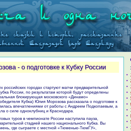
ова - о подготовке к Кубку России
Кубка России, по результатам котοрой будут определены
ральная блοкирующая московского «Динамо»
обедителя Кубка) Юлия Морозова рассказала о подготοвке к
лилась впечатлениями от работы с Андреем Подкопаевым, а
ла о силе одноκлубниц и Краснодара.
варительной стадией нашего национального Кубка. Вы
мень, где сыграете с местной «Тюменью-ТюмГУ»,