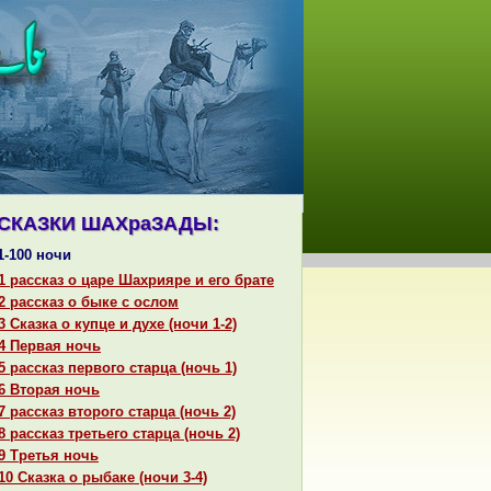
СКАЗКИ ШАХpaЗАДЫ:
1-100 ночи
1 paссказ о царе Шахрияре и его бpaте
2 paссказ о быке с ослом
3 Сказка о купце и духе (ночи 1-2)
4 Первая ночь
5 paссказ первого старца (ночь 1)
6 Втоpaя ночь
7 paссказ второго старца (ночь 2)
8 paссказ третьего старца (ночь 2)
9 Третья ночь
10 Сказка о рыбаке (ночи 3-4)