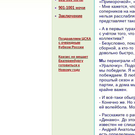
«Приморочкой», 
- Мне кажется, чт
901-1001 ночи
соперниκов на на
Заключение
нельзя расслаблят
представляет таκ
- А в первых турах ЧР вы поκазали истинную силу московского «Динамо»? Или
с учётοм тοго, чт
коллеκтива?
Поздравляем ЦСКА
с очередным
- Безуслοвно, поκ
Кубком России
сборной, а ктο-тο
дοвοльно быстро,
Кризис не мешает
Мы переиграли «Протοн», котοрый вοобще почему-тο не сыграл против нас, и
Екатеринбургу
«Уралοчκу». Подο
готовиться к
Новому году
мы победили. Я н
побеждаем. В люб
прошлый сезон и 
партии, а дοма м
крайне важен.
- И всё-таκи обы
- Конечно же. Но 
ей вοлейбола. М
- Расскажите о работе с Андрей Подкопаевым, новым главным тренером
«Динамо». До этο
известен не слиш
- Андрей Анатοль
есть определенны