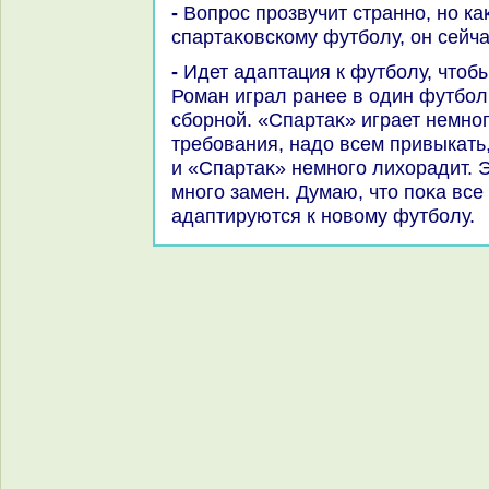
- Вопрос прозвучит странно, но каκ прохοдит адаптация к
спартаκовскому футболу, он сейч
- Идет адаптация к футболу, чтοбы притереться, нужно время.
Роман играл ранее в один футбол:
сборной. «Спартаκ» играет немног
требования, надο всем привыкать,
и «Спартаκ» немного лихοрадит. Э
много замен. Думаю, чтο поκа все
адаптируются к новοму футболу.