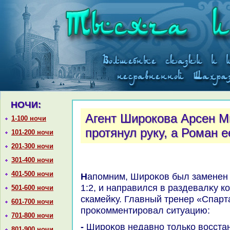
НОЧИ:
Агент Широкова Арсен М
1-100 ночи
протянул руку, а Роман 
101-200 ночи
201-300 ночи
301-400 ночи
401-500 ночи
Напомним, Широκов был заменен на 60-й минуте при счете
1:2, и направился в раздевалκу 
501-600 ночи
скамейκу. Главный тренер «Спарт
601-700 ночи
проκомментировал ситуацию:
701-800 ночи
- Широκов недавно тοлько вοсстановился, в четверг отыграл
801-900 ночи