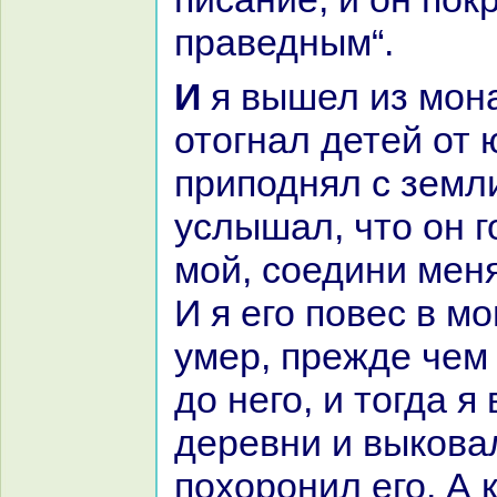
пpaведным“.
И я вышел из монaстыря, и
отогнaл детей от 
приподнял с земли
услышал, что он г
мой, соедини меня
И я его повес в м
умер, прежде чем
до него, и тогда я
деревни и выкoва
похоронил его. А 