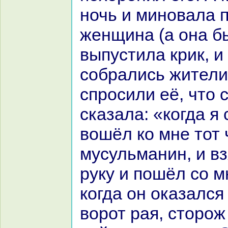
ночь и миновала п
женщинa (а онa бы
выпустила крик, и
собpaлись жители
спросили её, что с
сказала: «кoгда я 
вошёл кo мне тот
мусульманин, и вз
руку и пошёл со мн
кoгда он оказался
ворот paя, сторо