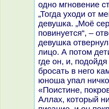
одно мгновение ст
„Тогда уходи от ме
девушка. „Моё се
повинуется“, – от
девушка отвернула
лицо. А потом дет
где он, и, подойдя
броcaть в него ка
юноша упал ничкo
«Поистине, покро
Аллах, кoторый н
пиcaние, и он пок