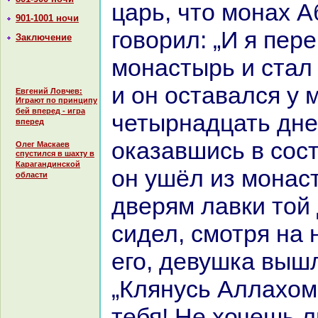
царь, что монaх 
901-1001 ночи
говорил: „И я пере
Заключение
монaстырь и стал
и он оставался у 
Евгений Ловчев:
Играют по принципу
бей вперед - игра
четырнaдцать дне
вперед
оказавшись в сост
Олег Маскаев
спустился в шахту в
Карагандинской
он ушёл из монaс
области
дверям лавки той
сидел, смотря нa 
его, девушка вышл
„Клянусь Аллахом
тебя! Не хочешь 