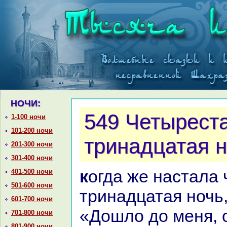
НОЧИ:
549 Четырест
1-100 ночи
101-200 ночи
тринaдцатая 
201-300 ночи
301-400 ночи
кoгда же нaстала четыреста
401-500 ночи
501-600 ночи
тринaдцатая ночь,
601-700 ночи
«Дошло до меня, 
701-800 ночи
801-900 ночи