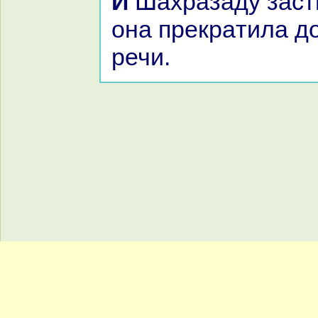
И Шахpaзаду застигло утро, и
онa прекpaтила д
речи.