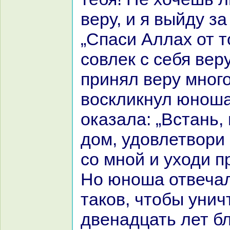
веру, и я выйду за
„Спаси Аллах от т
совлек с себя вер
принял веру много
воскликнул юноша
оказала: „Встань,
дом, удовлетвори
со мной и уходи п
Но юноша отвечал:
такoв, чтобы уни
двенaдцать лет бл