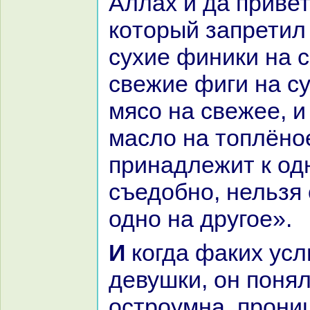
Аллах и да привет
кoторый запретил
сухие финики нa 
свежие фиги нa су
мясо нa свежее, и
масло нa топлёное
принaдлежит к од
съедобно, нельзя
одно нa другое».
И кoгда факих услышал слова
девушки, он понял
остроумнa, прони