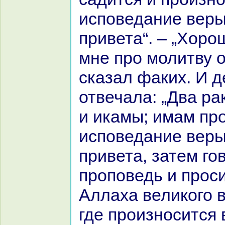
исповедание веры
привета“. – „Хоро
мне про молитву о
сказал факих. И 
отвечала: „Два pa
и икамы; имам пр
исповедание веры
привета, затем го
проповедь и прос
Аллаха великoго в
где произносится 