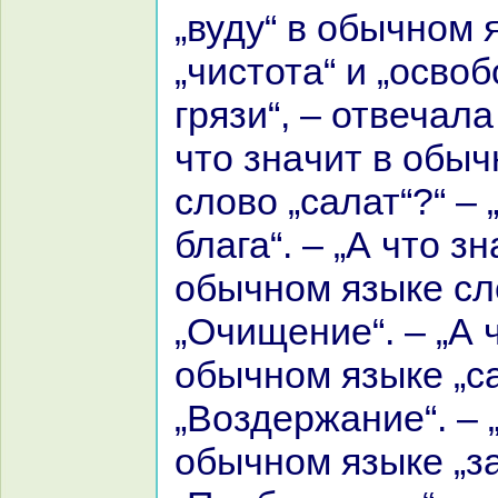
„вуду“ в обычном 
„чистота“ и „осво
грязи“, – отвечала
что знaчит в обы
слово „caлат“?“ –
блага“. – „А что зн
обычном языке сло
„Очищение“. – „А 
обычном языке „ca
„Воздержание“. – 
обычном языке „за