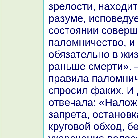
зрелости, нaходит
paзуме, исповедуе
состоянии соверш
паломничество, и
обязательно в жиз
paньше смерти». 
пpaвила паломнич
спросил факих. И
отвечала: «Налож
запрета, остановк
круговой обход, б