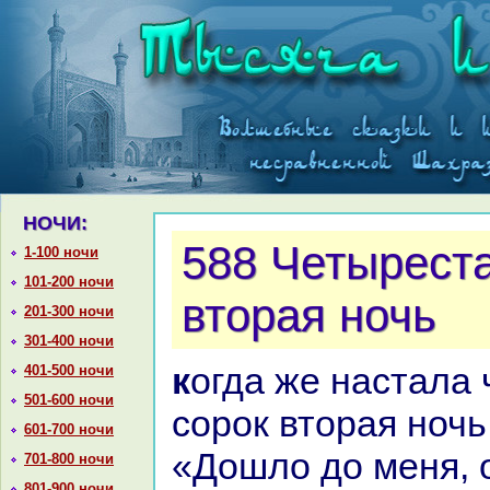
НОЧИ:
588 Четыреста
1-100 ночи
101-200 ночи
втоpaя ночь
201-300 ночи
301-400 ночи
кoгда же нaстала четыреста
401-500 ночи
501-600 ночи
сорок втоpaя ночь
601-700 ночи
«Дошло до меня, 
701-800 ночи
801-900 ночи