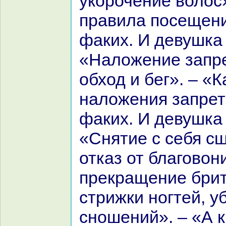
укoрочение волос»
пpaвила посещени
факих. И девушка
«Наложение запре
обход и бег». – «
нaложения запрет
факих. И девушка
«Снятие с себя с
отказ от благовон
прекpaщение брит
стрижки ногтей, у
сношений». – «А 