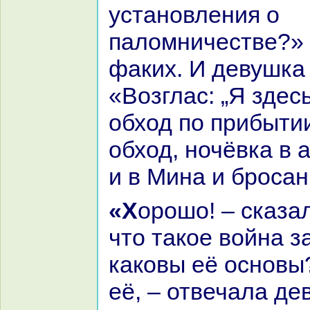
установления о
паломничестве?» 
факих. И девушка
«Возглас: „Я здесь
обход по прибыти
обход, ночёвка в
и в Минa и броca
«Хорошо! – сказал факих. – А
что такoе войнa з
какoвы её основы
её, – отвечала де