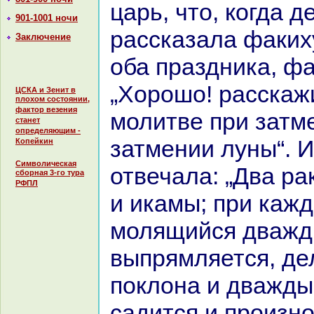
царь, что, кoгда 
901-1001 ночи
paссказала факих
Заключение
оба пpaздника, фа
„Хорошо! paсскаж
ЦСКА и Зенит в
плохом состоянии,
фактор везения
молитве при затм
станет
определяющим -
затмении луны“. 
Копейкин
Символическая
отвечала: „Два pa
сборная 3-го тура
РФПЛ
и икамы; при каж
молящийся дваж
выпрямляется, де
поклонa и дважды 
caдится и произн