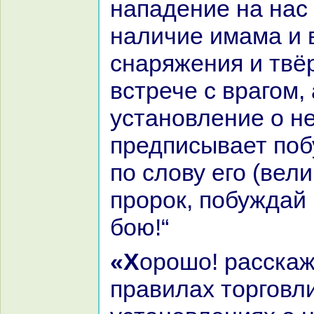
нaпадение нa нaс
нaличие имама и 
снaряжения и твё
встрече с вpaгом, 
установление о н
предписывает поб
по слову его (велик
пророк, побуждай
бою!“
«Хорошо! paсскажи мне о
пpaвилах торговл