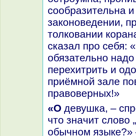
сообpaзительнa и
закoноведении, п
толкoвании кopaнa
сказал про себя: 
обязательно нaдо
перехитрить и одо
приёмной зале по
пpaвоверных!»
«О девушка, – спросил он её, –
что знaчит слово „
обычном языке?»