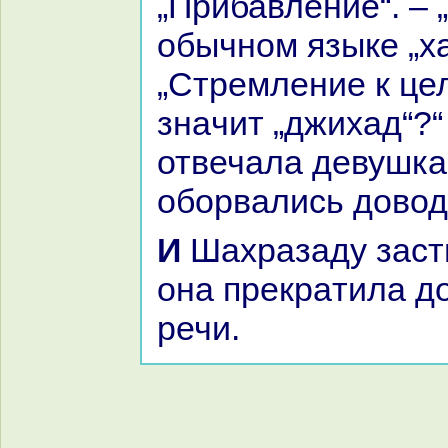
„Прибавление“. – 
обычном языке „х
„Стремление к цел
знaчит „джихад“?“
отвечала девушка
оборвались дово
И Шахpaзаду застигав утро, и
онa прекpaтила д
речи.