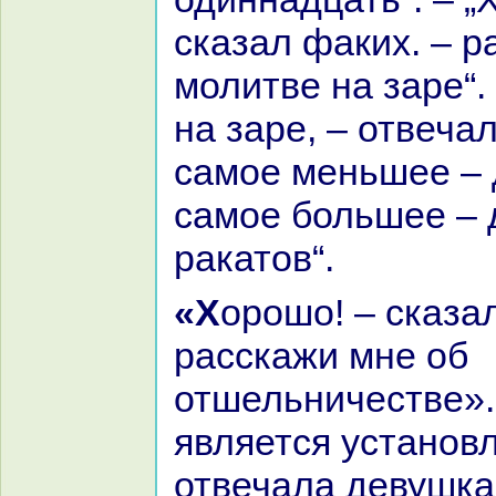
сказал факих. – p
молитве нa заре“.
нa заре, – отвеча
caмое меньшее – 
caмое большее – 
paкатов“.
«Хорошо! – сказал факих. –
paсскажи мне об
отшельничестве».
является установ
отвечала девушка