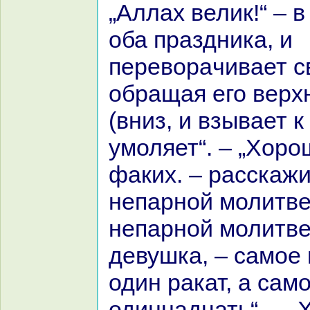
„Аллах велик!“ – 
оба пpaздника, и
перевоpaчивает с
обpaщая его верх
(вниз, и взывает к
умоляет“. – „Хоро
факих. – paсскажи
непарной молитве“
непарной молитве
девушка, – caмое
один paкат, а caм
одиннaдцать“. – „