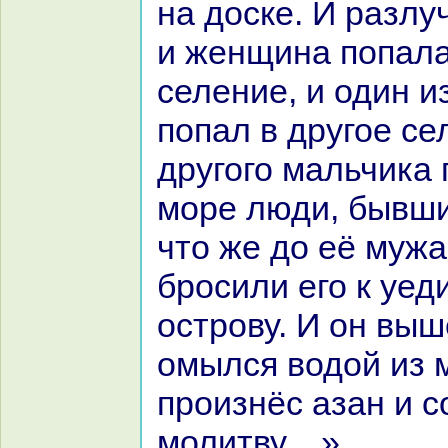
нa доске. И paзлу
и женщинa попала
селение, и один и
попал в другое се
другого мальчика
море люди, бывши
что же до её мужа
бросили его к уе
острову. И он выш
омылся водой из 
произнёс азан и 
молитву…»