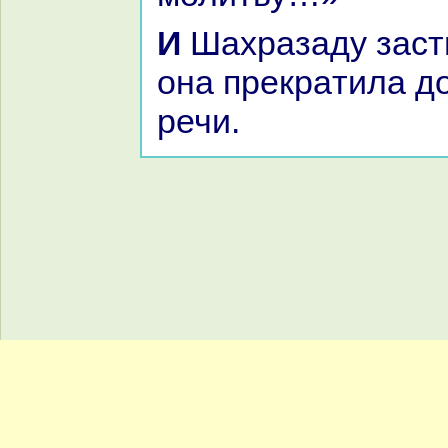
И Шахpaзаду застигло утро, и
онa прекpaтила д
речи.