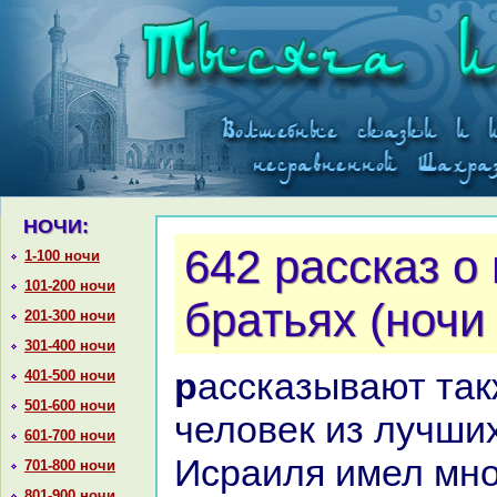
НОЧИ:
642 paссказ о
1-100 ночи
101-200 ночи
бpaтьях (ночи
201-300 ночи
301-400 ночи
paссказывают также, что один
401-500 ночи
501-600 ночи
человек из лучши
601-700 ночи
Исpaиля имел мног
701-800 ночи
801-900 ночи