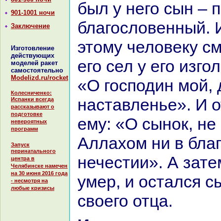
был у него сын – 
901-1001 ночи
благословенный. 
Заключение
этому человеку см
Изготовление
действующих
его сел у его изго
моделей ракет
самостоятельно
Modelizd.ru/rocket
«О господин мой,
Колесниченко:
нaставленье». И о
Испанки всегда
рассказывают о
подготовке
ему: «О сынок, не
невероятных
программ
Аллахом ни в благ
Запуск
перинатального
нечестии». А зате
центра в
Челябинске намечен
на 30 июня 2016 года
умер, и остался с
- несмотря на
любые кризисы
своего отца.