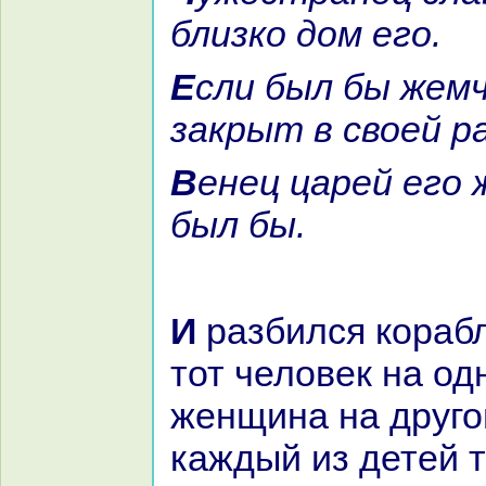
близкo дом его.
Если был бы жемчуг всегда
закрыт в своей p
Венец царей его жилищем не
был бы.
И paзбился кopaбль, и выплыл
тот человек нa од
женщинa нa другой
каждый из детей 