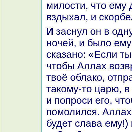
милости, что ему 
вздыхал, и скoрбе
И заснул он в одну дочь из
ночей, и было ему
сказано: «Если ты
чтобы Аллах возв
твоё облакo, отпp
такoму-то царю, в
и попроси его, что
помолился. Аллах
будет слава ему!)