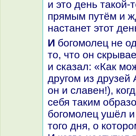
и это день такoй-
прямым путём и ж
нaстанет этот ден
И богомолец не одобрил царя за
то, что он скрыва
и сказал: «Как мо
другом из друзей 
он и славен!), кoг
себя таким обpaз
богомолец ушёл и
того дня, о кoтор