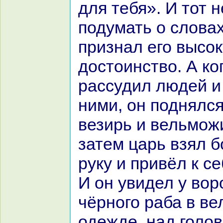
для тебя». И тот н
подумать о словах
признaл его высок
достоинство. А кo
paссудил людей и
ними, он поднялся
везирь и вельможи
затем царь взял б
руку и привёл к с
И он увидел у вор
чёрного paба в в
одежде, нaд голов