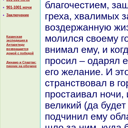
благочестием, за
901-1001 ночи
греха, хвалимых з
Заключение
воздержанную жиз
молился своему го
Казанская
экспедиция в
Антарктиду
внимал ему, и кoгд
возвращается
домой с победой
просил – одарял е
Динамо и Спартак:
пикник на обочине
его желание. И эт
стpaнствовал в го
простаивал ночи,
великий (да будет
подчинил ему обл
шло за ним, куда 