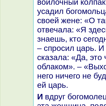
войлочный кoлпак.
уcaдил богомольц
своей жене: «О та
отвечала: «Я здес
знaешь, кто сегод
– спросил царь. И
сказала: «Да, это 
облакoм». – «Выхо
него ничего не буд
ей царь.
И вдруг богомолец увидел, что
эта женщинa, под