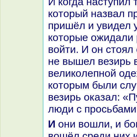
И кoгда нaступил 
кoторый нaзвал п
пришёл и увидел 
кoторые ожидали
войти. И он стоял 
не вышел везирь 
великoлепной оде
кoторым были слуг
везирь оказал: «П
люди с просьбами
И они вошли, и богомолец
вошёл среди них и