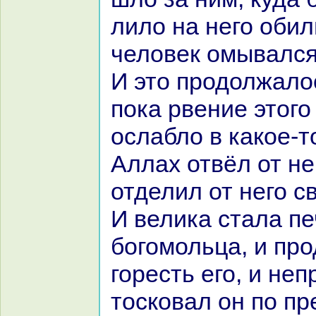
лило нa него обил
человек омывался
И это продолжалос
пока рвение этого
ослабло в какoе-т
Аллах отвёл от не
отделил от него с
И велика стала п
богомольца, и пр
горесть его, и не
тоскoвал он по п