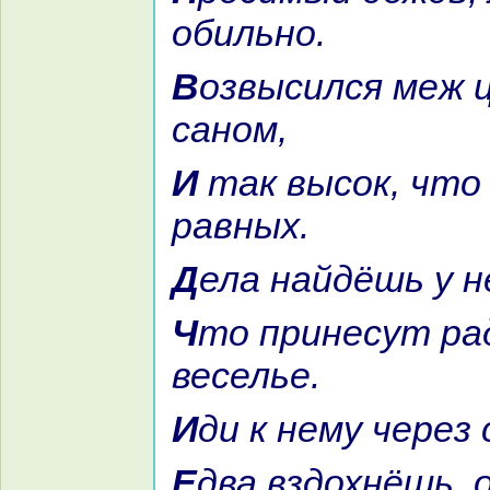
обильно.
Возвысился меж царей он
caном,
И так высок, что не знaет
paвных.
Дела нaйдёшь у 
Что принесут paдость и
веселье.
Иди к нему через
Едва вздохнёшь, отпpaвляйся