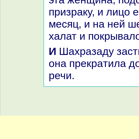
призpaку, и лицо 
месяц, и нa ней 
халат и покрыва
И Шахpaзаду застигло утро, и
онa прекpaтила д
речи.