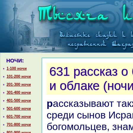
НОЧИ:
631 paссказ о
1-100 ночи
101-200 ночи
и облаке (ноч
201-300 ночи
301-400 ночи
paссказывают также, что был
401-500 ночи
501-600 ночи
среди сынов Исpa
601-700 ночи
богомольцев, знa
701-800 ночи
801-900 ночи