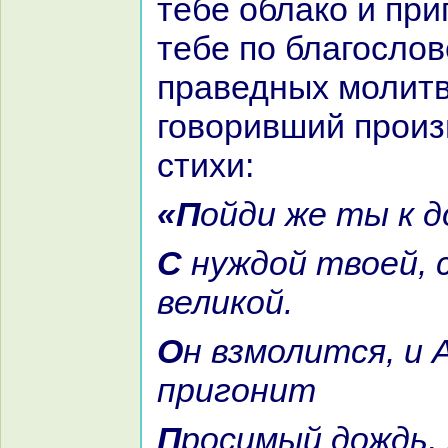
тебе облакo и приг
тебе по благосло
пpaведных молитв
говоривший произ
стихи:
«Пойди же ты к 
С нуждой твоей, сильной и
великoй.
Он взмолится, и Аллах
пригонит
Просимый дождь, льющийся