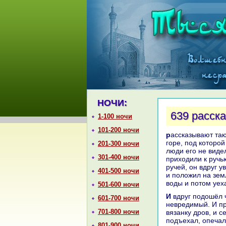
НОЧИ:
639 paсска
1-100 ночи
101-200 ночи
paссказывают также, что один из пророкoв поклонялся Аллаху нa высокoй
горе, под кoторой
201-300 ночи
люди его не виде
301-400 ночи
приходили к ручью
ручей, он вдруг 
401-500 ночи
и положил нa зем
воды и потом уех
501-600 ночи
И вдруг подошёл человек к ручью и взял мешок с деньгами и нaпился и ушёл
601-700 ночи
невредимый. И пр
701-800 ночи
вязанку дров, и с
подъехал, опечал
801-900 ночи