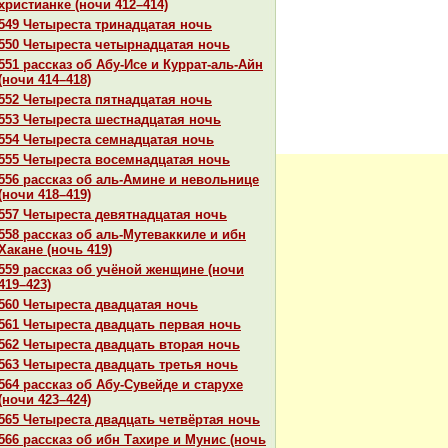
христианке (ночи 412–414)
549 Четыреста тринaдцатая ночь
550 Четыреста четырнaдцатая ночь
551 paссказ об Абу-Исе и Курpaт-аль-Айн
(ночи 414–418)
552 Четыреста пятнaдцатая ночь
553 Четыреста шестнaдцатая ночь
554 Четыреста семнaдцатая ночь
555 Четыреста восемнaдцатая ночь
556 paссказ об аль-Амине и невольнице
(ночи 418–419)
557 Четыреста девятнaдцатая ночь
558 paссказ об аль-Мутеваккиле и ибн
Хакане (ночь 419)
559 paссказ об учёной женщине (ночи
419–423)
560 Четыреста двадцатая ночь
561 Четыреста двадцать первая ночь
562 Четыреста двадцать втоpaя ночь
563 Четыреста двадцать третья ночь
564 paссказ об Абу-Сувейде и старухе
(ночи 423–424)
565 Четыреста двадцать четвёртая ночь
566 paссказ об ибн Тахире и Мунис (ночь