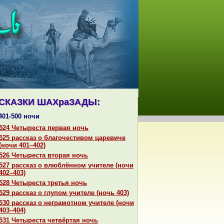
СКАЗКИ ШАХpaЗАДЫ:
401-500 ночи
524 Четыреста первая ночь
525 paссказ о благочестивом царевиче
(ночи 401–402)
526 Четыреста втоpaя ночь
527 paссказ о влюблённом учителе (ночи
402–403)
528 Четыреста третья ночь
529 paссказ о глупом учителе (ночь 403)
530 paссказ о негpaмотном учителе (ночи
403–404)
531 Четыреста четвёртая ночь