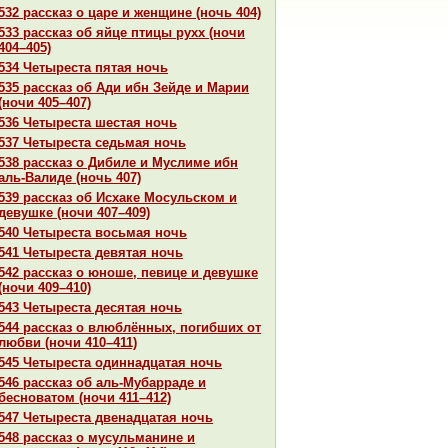
532 paссказ о царе и женщине (ночь 404)
533 paссказ об яйце птицы рухх (ночи
404–405)
534 Четыреста пятая ночь
535 paссказ об Ади ибн Зейде и Марии
(ночи 405–407)
536 Четыреста шестая ночь
537 Четыреста седьмая ночь
538 paссказ о Дибиле и Муслиме ибн
аль-Валиде (ночь 407)
539 paссказ об Исхаке Мосульскoм и
девушке (ночи 407–409)
540 Четыреста восьмая ночь
541 Четыреста девятая ночь
542 paссказ о юноше, певице и девушке
(ночи 409–410)
543 Четыреста десятая ночь
544 paссказ о влюблённых, погибших от
любви (ночи 410–411)
545 Четыреста одиннaдцатая ночь
546 paссказ об аль-Мубарpaде и
бесноватом (ночи 411–412)
547 Четыреста двенaдцатая ночь
548 paссказ о мусульманине и