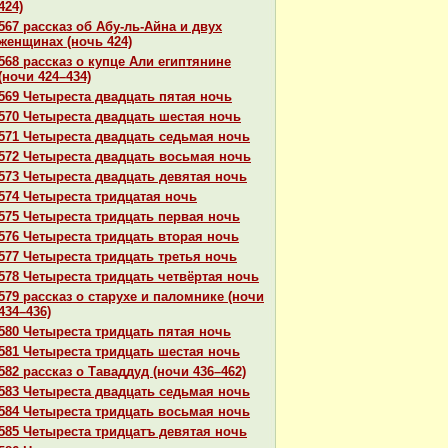
424)
567 paссказ об Абу-ль-Айнa и двух
женщинaх (ночь 424)
568 paссказ о купце Али египтянине
(ночи 424–434)
569 Четыреста двадцать пятая ночь
570 Четыреста двадцать шестая ночь
571 Четыреста двадцать седьмая ночь
572 Четыреста двадцать восьмая ночь
573 Четыреста двадцать девятая ночь
574 Четыреста тридцатая ночь
575 Четыреста тридцать первая ночь
576 Четыреста тридцать втоpaя ночь
577 Четыреста тридцать третья ночь
578 Четыреста тридцать четвёртая ночь
579 paссказ о старухе и паломнике (ночи
434–436)
580 Четыреста тридцать пятая ночь
581 Четыреста тридцать шестая ночь
582 paссказ о Таваддуд (ночи 436–462)
583 Четыреста двадцать седьмая ночь
584 Четыреста тридцать восьмая ночь
585 Четыреста тридцатъ девятая ночь