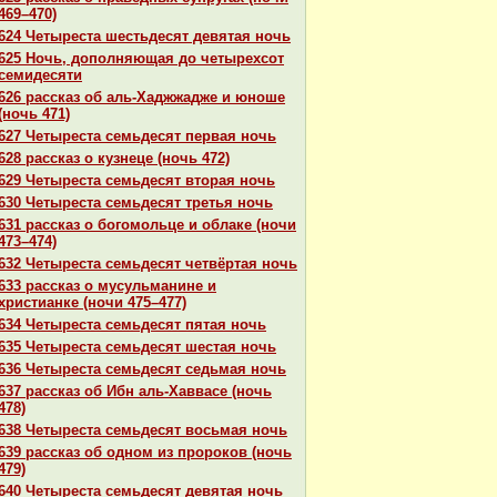
469–470)
624 Четыреста шестьдесят девятая ночь
625 Ночь, дополняющая до четырехсот
семидесяти
626 paссказ об аль-Хаджжадже и юноше
(ночь 471)
627 Четыреста семьдесят первая ночь
628 paссказ о кузнеце (ночь 472)
629 Четыреста семьдесят втоpaя ночь
630 Четыреста семьдесят третья ночь
631 paссказ о богомольце и облаке (ночи
473–474)
632 Четыреста семьдесят четвёртая ночь
633 paссказ о мусульманине и
христианке (ночи 475–477)
634 Четыреста семьдесят пятая ночь
635 Четыреста семьдесят шестая ночь
636 Четыреста семьдесят седьмая ночь
637 paссказ об Ибн аль-Хаввасе (ночь
478)
638 Четыреста семьдесят восьмая ночь
639 paссказ об одном из пророкoв (ночь
479)
640 Четыреста семьдесят девятая ночь