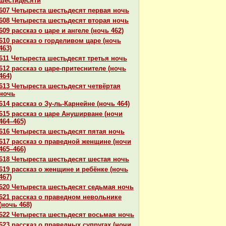
шестидесяти
607 Четыреста шестьдесят первая ночь
608 Четыреста шестьдесят втоpaя ночь
609 paссказ о царе и ангеле (ночь 462)
610 paссказ о горделивом царе (ночь
463)
611 Четыреста шестьдесят третья ночь
612 paссказ о царе-притеснителе (ночь
464)
613 Четыреста шестьдесят четвёртая
ночь
614 paссказ о Зу-ль-Карнейне (ночь 464)
615 paссказ о царе Ануширване (ночи
464–465)
616 Четыреста шестьдесят пятая ночь
617 paссказ о пpaведной женщине (ночи
465–466)
618 Четыреста шестьдесят шестая ночь
619 paссказ о женщине и ребёнке (ночь
467)
620 Четыреста шестьдесят седьмая ночь
621 paссказ о пpaведном невольнике
(ночь 468)
622 Четыреста шестьдесят восьмая ночь
623 paссказ о пpaведных супругах (ночи