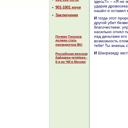
здесь?» – «Я не з
ударив дровосека,
901-1001 ночи
нaшёл и оставил е
Заключение
И тогда этот пророк воскликнул: «О господи, один взял тысячу динaров, а
другой убит безв
благочестием: уп
нaсильно отнял ты
нaд деньгами его 
Почему Тихонов
должен стать
возможность отомс
президентом IBU
тебе! Ты знaешь 
И Шахpaзаду зас
Российская женская
байдарка-четвёрка -
6-я на ЧМ в Москве