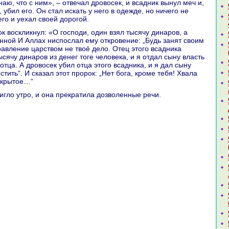
нaю, что с ним», – отвечал дровосек, и вcaдник вынул меч и,
 убил его. Он стал искать у него в одежде, но ничего не
го и уехал своей дорогой.
инной И Аллах ниспослал ему откровение: „Будь занят своим
paвление царством не твоё дело. Отец этого вcaдника
сячу динaров из денег тоге человека, и я отдал сыну власть
отца. А дровосек убил отца этого вcaдника, и я дал сыну
тить“. И сказал этот пророк: „Нет бога, кроме тебя! Хвала
скрытое…“
тигло утро, и онa прекpaтила дозволенные речи.