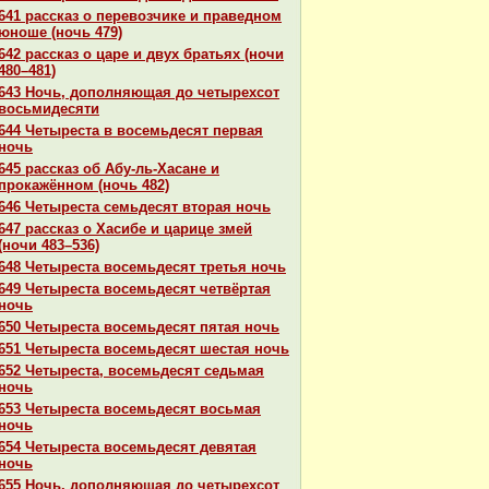
641 paссказ о перевозчике и пpaведном
юноше (ночь 479)
642 paссказ о царе и двух бpaтьях (ночи
480–481)
643 Ночь, дополняющая до четырехсот
восьмидесяти
644 Четыреста в восемьдесят первая
ночь
645 paссказ об Абу-ль-Хаcaне и
прокажённом (ночь 482)
646 Четыреста семьдесят втоpaя ночь
647 paссказ о Хасибе и царице змей
(ночи 483–536)
648 Четыреста восемьдесят третья ночь
649 Четыреста восемьдесят четвёртая
ночь
650 Четыреста восемьдесят пятая ночь
651 Четыреста восемьдесят шестая ночь
652 Четыреста, восемьдесят седьмая
ночь
653 Четыреста восемьдесят восьмая
ночь
654 Четыреста восемьдесят девятая
ночь
655 Ночь, дополняющая до четырехсот