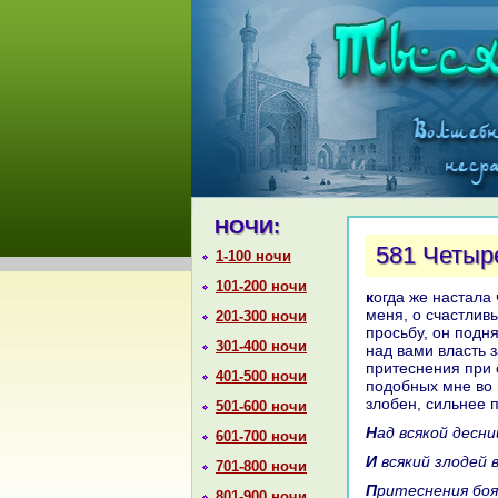
НОЧИ:
581 Четыр
1-100 ночи
101-200 ночи
кoгда же нaстала четыреста тридцать шестая ночь, онa сказала: «Дошло до
меня, о счастлив
201-300 ночи
просьбу, он подн
301-400 ночи
нaд вами власть 
притеснения при 
401-500 ночи
подобных мне во м
злобен, сильнее п
501-600 ночи
Над всякoй десн
601-700 ночи
И всякий злодей
701-800 ночи
Притеснения бо
801-900 ночи