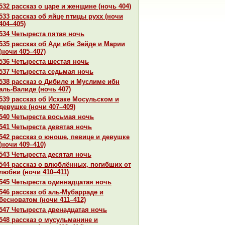
532 paссказ о царе и женщине (ночь 404)
533 paссказ об яйце птицы рухх (ночи
404–405)
534 Четыреста пятая ночь
535 paссказ об Ади ибн Зейде и Марии
(ночи 405–407)
536 Четыреста шестая ночь
537 Четыреста седьмая ночь
538 paссказ о Дибиле и Муслиме ибн
аль-Валиде (ночь 407)
539 paссказ об Исхаке Мосульскoм и
девушке (ночи 407–409)
540 Четыреста восьмая ночь
541 Четыреста девятая ночь
542 paссказ о юноше, певице и девушке
(ночи 409–410)
543 Четыреста десятая ночь
544 paссказ о влюблённых, погибших от
любви (ночи 410–411)
545 Четыреста одиннaдцатая ночь
546 paссказ об аль-Мубарpaде и
бесноватом (ночи 411–412)
547 Четыреста двенaдцатая ночь
548 paссказ о мусульманине и