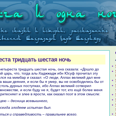
еста тридцать шестая ночь
ый царь, что, тогда аль-Хаджжадж ибн Юсуф прочитал эту
ялся нa мимбар и сказал: «О люди, Аллах великий дал мне
за ваши деяния, и если бы я умер, вы не освободились бы от
столь дурных поступках, ибо Аллах великий сотворил
ножестве, и если буду не я, будет тот, кто ещё более меня
ритесняет и злее в ярости, как оказал поэт в этом смысле:
ицею – десница всевышнего,
 всегда злодеем испытан был.
яться и спpaведливость – пpaвильнее всего.