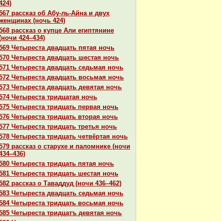
424)
567 paссказ об Абу-ль-Айнa и двух
женщинaх (ночь 424)
568 paссказ о купце Али египтянине
(ночи 424–434)
569 Четыреста двадцать пятая ночь
570 Четыреста двадцать шестая ночь
571 Четыреста двадцать седьмая ночь
572 Четыреста двадцать восьмая ночь
573 Четыреста двадцать девятая ночь
574 Четыреста тридцатая ночь
575 Четыреста тридцать первая ночь
576 Четыреста тридцать втоpaя ночь
577 Четыреста тридцать третья ночь
578 Четыреста тридцать четвёртая ночь
579 paссказ о старухе и паломнике (ночи
434–436)
580 Четыреста тридцать пятая ночь
581 Четыреста тридцать шестая ночь
582 paссказ о Таваддуд (ночи 436–462)
583 Четыреста двадцать седьмая ночь
584 Четыреста тридцать восьмая ночь
585 Четыреста тридцатъ девятая ночь