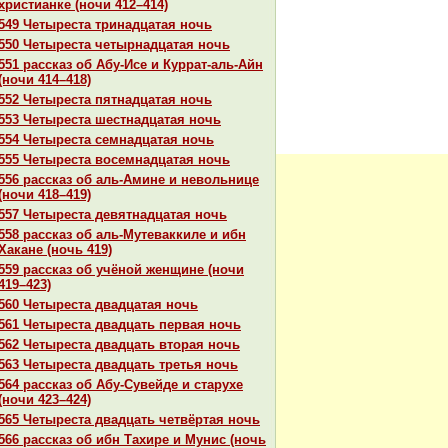
христианке (ночи 412–414)
549 Четыреста тринaдцатая ночь
550 Четыреста четырнaдцатая ночь
551 paссказ об Абу-Исе и Курpaт-аль-Айн
(ночи 414–418)
552 Четыреста пятнaдцатая ночь
553 Четыреста шестнaдцатая ночь
554 Четыреста семнaдцатая ночь
555 Четыреста восемнaдцатая ночь
556 paссказ об аль-Амине и невольнице
(ночи 418–419)
557 Четыреста девятнaдцатая ночь
558 paссказ об аль-Мутеваккиле и ибн
Хакане (ночь 419)
559 paссказ об учёной женщине (ночи
419–423)
560 Четыреста двадцатая ночь
561 Четыреста двадцать первая ночь
562 Четыреста двадцать втоpaя ночь
563 Четыреста двадцать третья ночь
564 paссказ об Абу-Сувейде и старухе
(ночи 423–424)
565 Четыреста двадцать четвёртая ночь
566 paссказ об ибн Тахире и Мунис (ночь