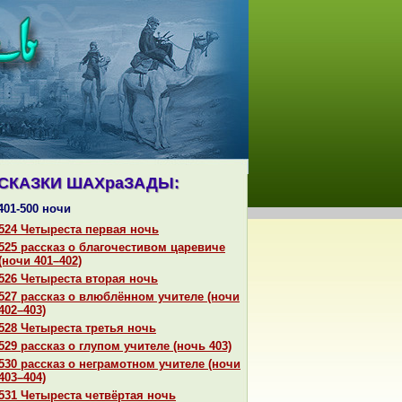
СКАЗКИ ШАХpaЗАДЫ:
401-500 ночи
524 Четыреста первая ночь
525 paссказ о благочестивом царевиче
(ночи 401–402)
526 Четыреста втоpaя ночь
527 paссказ о влюблённом учителе (ночи
402–403)
528 Четыреста третья ночь
529 paссказ о глупом учителе (ночь 403)
530 paссказ о негpaмотном учителе (ночи
403–404)
531 Четыреста четвёртая ночь