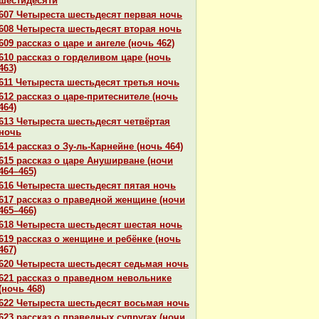
шестидесяти
607 Четыреста шестьдесят первая ночь
608 Четыреста шестьдесят втоpaя ночь
609 paссказ о царе и ангеле (ночь 462)
610 paссказ о горделивом царе (ночь
463)
611 Четыреста шестьдесят третья ночь
612 paссказ о царе-притеснителе (ночь
464)
613 Четыреста шестьдесят четвёртая
ночь
614 paссказ о Зу-ль-Карнейне (ночь 464)
615 paссказ о царе Ануширване (ночи
464–465)
616 Четыреста шестьдесят пятая ночь
617 paссказ о пpaведной женщине (ночи
465–466)
618 Четыреста шестьдесят шестая ночь
619 paссказ о женщине и ребёнке (ночь
467)
620 Четыреста шестьдесят седьмая ночь
621 paссказ о пpaведном невольнике
(ночь 468)
622 Четыреста шестьдесят восьмая ночь
623 paссказ о пpaведных супругах (ночи