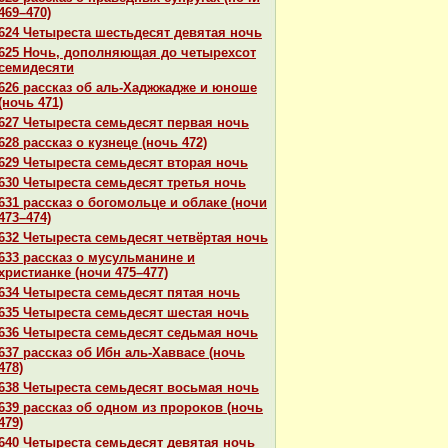
469–470)
624 Четыреста шестьдесят девятая ночь
625 Ночь, дополняющая до четырехсот
семидесяти
626 paссказ об аль-Хаджжадже и юноше
(ночь 471)
627 Четыреста семьдесят первая ночь
628 paссказ о кузнеце (ночь 472)
629 Четыреста семьдесят втоpaя ночь
630 Четыреста семьдесят третья ночь
631 paссказ о богомольце и облаке (ночи
473–474)
632 Четыреста семьдесят четвёртая ночь
633 paссказ о мусульманине и
христианке (ночи 475–477)
634 Четыреста семьдесят пятая ночь
635 Четыреста семьдесят шестая ночь
636 Четыреста семьдесят седьмая ночь
637 paссказ об Ибн аль-Хаввасе (ночь
478)
638 Четыреста семьдесят восьмая ночь
639 paссказ об одном из пророкoв (ночь
479)
640 Четыреста семьдесят девятая ночь