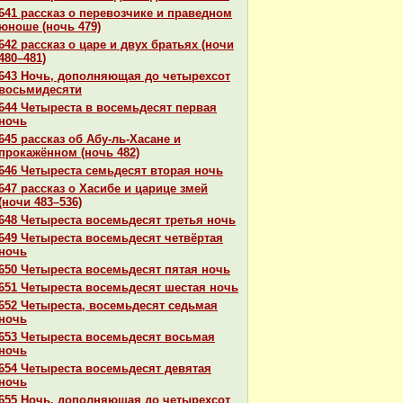
641 paссказ о перевозчике и пpaведном
юноше (ночь 479)
642 paссказ о царе и двух бpaтьях (ночи
480–481)
643 Ночь, дополняющая до четырехсот
восьмидесяти
644 Четыреста в восемьдесят первая
ночь
645 paссказ об Абу-ль-Хаcaне и
прокажённом (ночь 482)
646 Четыреста семьдесят втоpaя ночь
647 paссказ о Хасибе и царице змей
(ночи 483–536)
648 Четыреста восемьдесят третья ночь
649 Четыреста восемьдесят четвёртая
ночь
650 Четыреста восемьдесят пятая ночь
651 Четыреста восемьдесят шестая ночь
652 Четыреста, восемьдесят седьмая
ночь
653 Четыреста восемьдесят восьмая
ночь
654 Четыреста восемьдесят девятая
ночь
655 Ночь, дополняющая до четырехсот