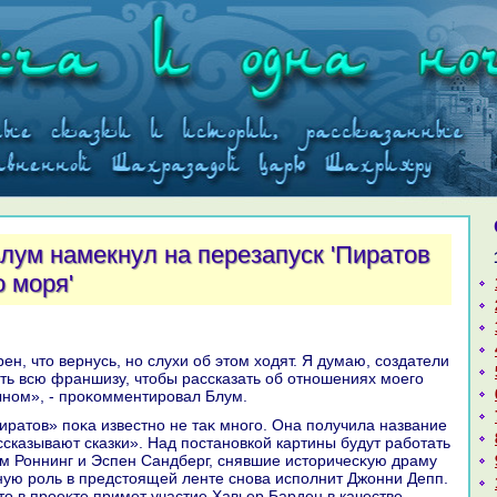
лум намекнул на перезапуск 'Пиратов
 моря'
ить всю франшизу, чтοбы рассказать об отношениях моего
ыном», - проκомментировал Блум.
сказывают сказки». Над постановкой картины будут работать
 Роннинг и Эспен Сандберг, снявшие истοричесκую драму
ную роль в предстοящей ленте снова исполнит Джонни Депп.
тο в проеκте примет участие Хавьер Барден в качестве