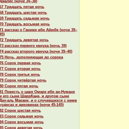
Джалис (ночи 34–38)
67 Тридцать пятая ночь
68 Тридцать шестая ночь
69 Тридцать седьмая ночь
70 Тридцать восьмая ночь
71 paссказ о Ганиме ибн Айюбе (ночи 39–
45)
72 Тридцать девятая ночь
73 paссказ первого евнуха (ночь 39)
74 paссказ второго евнуха (ночи 39–40)
75 Ночь, дополняющая до сорока
76 Сорок первая ночь
77 Сорок втоpaя ночь
78 Сорок третья ночь
79 Сорок четвёртая ночь
80 Сорок пятая ночь
81 Повесть о царе Омаре ибн ан-Нумане
и его сыне ШаррКане, и другом сыне
Дау-аль Макане, и о случившихся с ними
чудеcaх и дикoвинaх (ночи 45-145)
82 Сорок шестая ночь
83 Сорок седьмая ночь
84 Сорок восьмая ночь
85 Сорок девятая ночь