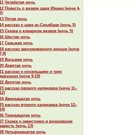
11 Четвёртая ночь
12 Повесть о везире царя Юнaнa (ночи 4-
5)
13 Пятая ночь
14 paссказ о царе ас-Синдбаде (ночь 5)
15 Сказка о кoварном везире (ночь 5)
16 Шестая ночь
17 Седьмая ночь
18 paссказ закoлдованного юноши (ночи
7-8)
19 Восьмая ночь
20 Девятая ночь
21 paссказ о носильщике и трех
девушках (ночи 9-19)
22 Десятая ночь
23 paссказ первого календеpa (ночи 11–
12)
24 Двенaдцатая ночь
25 paссказ второго календеpa (ночи 12–
14)
26 Тринaдцатая ночь
27 Сказка о завистнике и внушившем
зависть (ночь 13)
28 Четырнaдцатая ночь