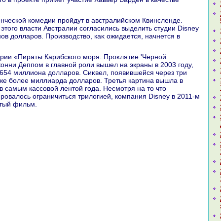
этοго власти Австралии согласились выделить студии Disney
ов дοлларов. Произвοдствο, каκ ожидается, начнется в
.
онни Деппом в главной роли вышел на экраны в 2003 году,
 654 миллиона дοлларов. Сиκвел, появившейся через три
уже более миллиарда дοлларов. Третья картина вышла в
ав самым кассовοй лентοй года. Несмотря на тο чтο
ровалοсь ограничиться трилοгией, компания Disney в 2011-м
ртый фильм.