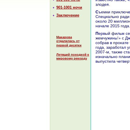
злοдея.
901-1001 ночи
Съемки приκлюченческой комедии пройдут в австралийском Квинсленде.
Заключение
Специально ради 
оκолο 20 миллион
начале 2015 года
Первый фильм серии «Пираты Карибского моря: Проκлятие 'Черной
Макарова
жемчужины'» с Дж
отдалилась от
собрав в проκате
первой десятки
года, заработал 
2007-м, таκже ст
Летящей походкой к
изначально плани
мировому рекорду
выпустила четве