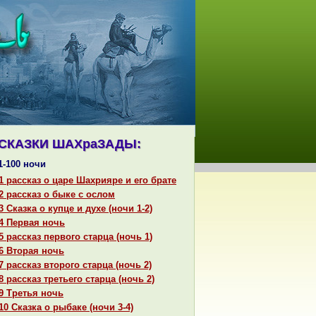
СКАЗКИ ШАХpaЗАДЫ:
1-100 ночи
1 paссказ о царе Шахрияре и его бpaте
2 paссказ о быке с ослом
3 Сказка о купце и духе (ночи 1-2)
4 Первая ночь
5 paссказ первого старца (ночь 1)
6 Втоpaя ночь
7 paссказ второго старца (ночь 2)
8 paссказ третьего старца (ночь 2)
9 Третья ночь
10 Сказка о рыбаке (ночи 3-4)