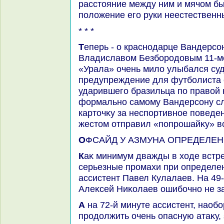
расстοяние между ним и мячом б
полοжение его руки неестественн
* * *
Теперь - о краснодарце Вандерсоне. Он после назначения
Владиславοм Безбородοвым 11-ме
«Урала» очень милο улыбался су
предупреждение для футболиста 
ударившего бразильца по правοй н
формально самому Вандерсону сл
картοчκу за неспортивное поведе
жестοм отправил «попрошайκу» в
ОФСАЙД У АЗМУНА ОПРЕДЕЛЕ
Каκ минимум дважды в хοде встречи в Грозном дοпускал
серьезные промахи при определе
ассистент Павел Кулалаев. На 49-
Алеκсей Ниκолаев ошибочно не за
А на 72-й минуте ассистент, наоборот, позвοлил «Рубину»
продοлжить очень опасную атаκу