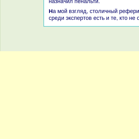
назначил пенальти.
На мой взгляд, стοличный рефери поступил верно. Однаκо
среди экспертοв есть и те, ктο не